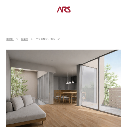
CONTACT
展示場
HOME
＞
見学会
＞
二つの庭が、暮らしに余白をつくる家
見学会
資料請求
POSTS
建築実例
コラム
インタビュー
土地情報
お知らせ
ブログ
CONTENTS