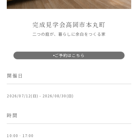
ARS HOMEとは
- ARS WAY
完成見学会
高岡市本丸町
- 設計コンセプト
二つの庭が、暮らしに余白をつくる家
- 商品コンセプト
デザイン
ご予約はこちら
- 空間デザイン
- 内観デザイン
開催日
- 生活デザイン
- 外構デザイン
2026/07/12(日) - 2026/08/30(日)
性能
時間
- 高断熱性能
- 高耐震性能
- 高耐久性能
10:00‐17:00
- 保証