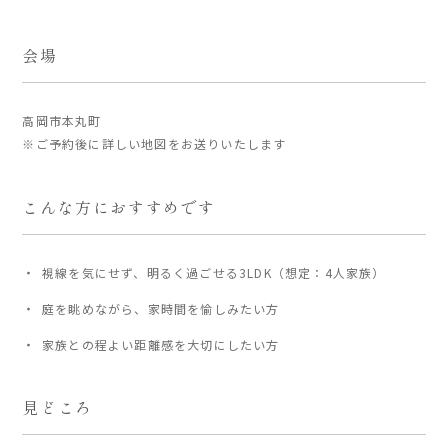
会場
家づくりの流れ
よくあるご質問
企業情報
高岡市本丸町
※ご予約後に詳しい地図をお送りいたします
採用情報
暮らしの器
こんな方におすすめです
視線を気にせず、明るく過ごせる3LDK（想定：4人家族）
庭を眺めながら、家時間を愉しみたい方
家族との程よい距離感を大切にしたい方
見どころ