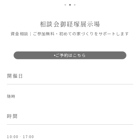
ARS HOMEとは
- ARS WAY
相談会
御経塚展示場
- 設計コンセプト
資金相談｜ご参加無料・初めての家づくりをサポートします
- 商品コンセプト
デザイン
ご予約はこちら
- 空間デザイン
- 内観デザイン
開催日
- 生活デザイン
- 外構デザイン
随時
性能
時間
- 高断熱性能
- 高耐震性能
- 高耐久性能
10:00‐17:00
- 保証