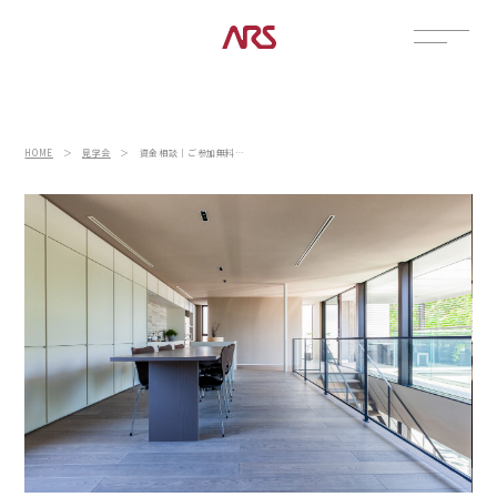
CONTACT
展示場
HOME
＞
見学会
＞
資金相談｜ご参加無料・初めての家づくりをサポートします
見学会
資料請求
POSTS
建築実例
コラム
インタビュー
土地情報
お知らせ
ブログ
CONTENTS