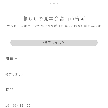
ARS HOMEとは
- ARS WAY
暮らしの見学会
富山市吉岡
- 設計コンセプト
ウッドデッキとLDKがひとつながりの明るく拡がり感のある家
- 商品コンセプト
デザイン
終了しました
- 空間デザイン
- 内観デザイン
開催日
- 生活デザイン
- 外構デザイン
終了しました
性能
時間
- 高断熱性能
- 高耐震性能
- 高耐久性能
10：00‐17：00
- 保証