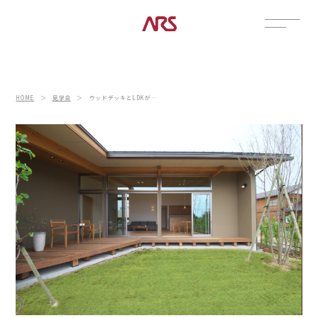
CONTACT
展示場
HOME
＞
見学会
＞
ウッドデッキとLDKがひとつながりの明るく拡がり感のある家
見学会
資料請求
POSTS
建築実例
コラム
インタビュー
土地情報
お知らせ
ブログ
CONTENTS