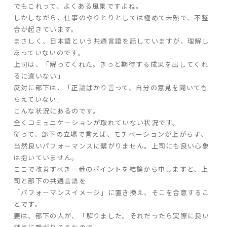
でもこれって、よくある風景ですよね。
しかしながら、仕事のやりとりとしては極めて未熟で、不整
家づくりの流れ
合が起きています。
まさしく、日本語という共通言語を話していますが、理解し
よくあるご質問
あっていないのです。
企業情報
上司は、「解ってくれた。きっと期待する成果を出してくれ
るに違いない」
採用情報
反対に部下は、「正論ばかり言って、自分の意見を聞いても
暮らしの器
らえていない」
こんな状況にあるのです。
全くコミュニケーションが取れていない状況です。
従って、部下の立場で言えば、モチベーションが上がらず、
当然良いパフォーマンスに繋がりません。上司にも良い心象
は抱いていません。
ここで改善すべき一番のポイントを結論から申しますと、上
司と部下の共通言語を
「パフォーマンスイメージ」に置き換え、そこを合意するこ
とです。
要は、部下の人が、「解りました。それだったら実際に良い