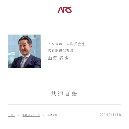
CONTACT
展示場
アルスホーム株式会社
見学会
代表取締役社長
資料請求
山海 満也
POSTS
建築実例
コラム
インタビュー
共通言語
土地情報
お知らせ
ブログ
2019/11/18
HOME
＞
役員メッセージ
＞
共通言語
CONTENTS