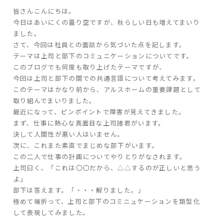
皆さんこんにちは。
ARS HOMEとは
今日はあいにくの曇り空ですが、秋らしい日も増えてまいり
- ARS WAY
ました。
- 設計コンセプト
さて、今回は社員との面談から気づいた点を記します。
- 商品コンセプト
テーマは上司と部下のコミュニケーションについてです。
このブログでも何度も取り上げたテーマですが、
今回は上司と部下の間での共通言語について考えてみます。
デザイン
このテーマはかなり前から、アルスホームの重要課題として
- 空間デザイン
取り組んでまいりました。
最近になって、ピンポイントで障害が見えてきました。
- 内観デザイン
まず、仕事に熱心な真面目な上司諸君がいます。
- 生活デザイン
決して人間性が悪い人はいません。
- 外構デザイン
次に、これまた素直でまじめな部下がいます。
この二人で仕事の計画についてやりとりがなされます。
性能
上司曰く、「これは〇〇だから、△△するのが正しいと思う
よ」
- 高断熱性能
部下は答えます。「・・・解りました。」
- 高耐震性能
極めて端折って、上司と部下のコミニュケーションを類型化
- 高耐久性能
して表現してみました。
- 保証