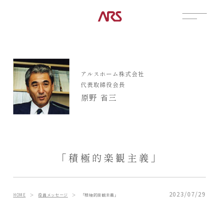
CONTACT
展示場
アルスホーム株式会社
見学会
代表取締役会長
資料請求
原野 省三
POSTS
建築実例
コラム
インタビュー
「積極的楽観主義」
土地情報
お知らせ
ブログ
2023/07/29
HOME
＞
役員メッセージ
＞
「積極的楽観主義」
CONTENTS