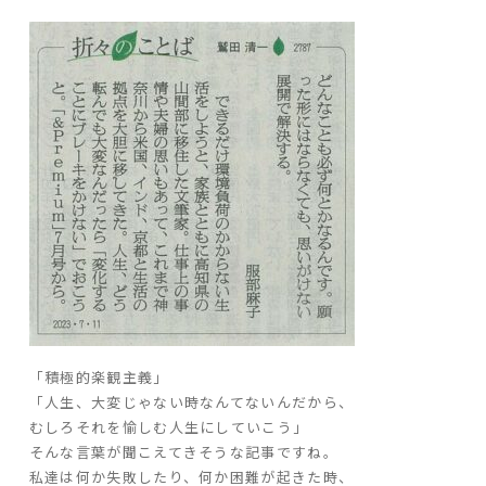
ARS HOMEとは
- ARS WAY
- 設計コンセプト
- 商品コンセプト
デザイン
- 空間デザイン
- 内観デザイン
- 生活デザイン
- 外構デザイン
性能
「積極的楽観主義」
「人生、大変じゃない時なんてないんだから、
- 高断熱性能
むしろそれを愉しむ人生にしていこう」
- 高耐震性能
そんな言葉が聞こえてきそうな記事ですね。
- 高耐久性能
私達は何か失敗したり、何か困難が起きた時、
- 保証