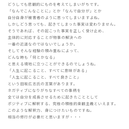
どうしても悲観的にものを考えてしまいがちです。
「なんでこんなことに」とか「なんで自分が」とか
家づくりの流れ
自分自身が被害者のように思ってしまいますよね。
しかしどう思っても、起きてしまった事実は変わりません。
よくあるご質問
そうであれば、その起こった事実を正しく受け止め、
企業情報
主体的に対応することが物事の解決への
採用情報
一番の近道なのではないでしょうか。
そしてそんな経験の積み重ねによって、
暮らしの器
どんな時も「何とかなる」
と思える境地に立つことができるのでしょうね。
「人生に起こること、すべてに意味がある」
「人生に起こること、すべて良きこと」
という田坂広志氏の言葉があります。
ネガティブになりがちなすべての事柄を
全ては自分を成長させるために起きたこととして
ポジティブに解釈する、究極の積極的楽観主義といえます。
このような解釈力、身につけたいものですね。
相当の修行が必要だと思いますが・・・