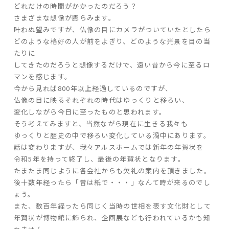
どれだけの時間がかかったのだろう？
さまざまな想像が膨らみます。
家づくりの流れ
叶わぬ望みですが、仏像の目にカメラがついていたとしたら
どのような格好の人が前をよぎり、どのような光景を目の当
よくあるご質問
たりに
企業情報
してきたのだろうと想像するだけで、遠い昔から今に至るロ
マンを感じます。
採用情報
今から見れば800年以上経過しているのですが、
暮らしの器
仏像の目に映るそれぞれの時代はゆっくりと移ろい、
変化しながら今日に至ったものと思われます。
そう考えてみますと、当然ながら現在に生きる我々も
ゆっくりと歴史の中で移ろい変化している渦中にあります。
話は変わりますが、我々アルスホームでは新年の年賀状を
令和5年を持って終了し、最後の年賀状となります。
たまたま同じように各会社からも欠礼の案内を頂きました。
後十数年経ったら「昔は紙で・・・」なんて時が来るのでし
ょう。
また、数百年経ったら同じく当時の世相を表す文化財として
年賀状が博物館に飾られ、企画展なども行われているかも知