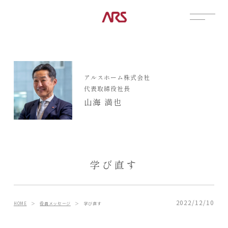
CONTACT
展示場
アルスホーム株式会社
見学会
代表取締役社長
資料請求
山海 満也
POSTS
建築実例
コラム
インタビュー
学び直す
土地情報
お知らせ
ブログ
2022/12/10
HOME
＞
役員メッセージ
＞
学び直す
CONTENTS