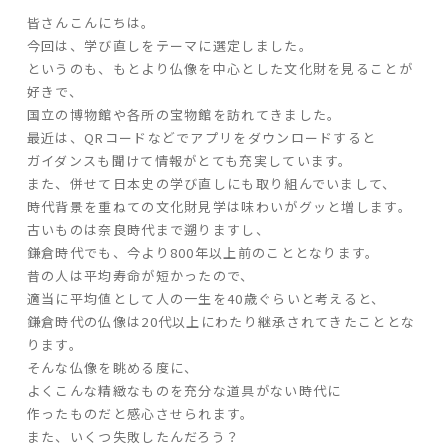
皆さんこんにちは。
ARS HOMEとは
今回は、学び直しをテーマに選定しました。
- ARS WAY
というのも、もとより仏像を中心とした文化財を見ることが
- 設計コンセプト
好きで、
- 商品コンセプト
国立の博物館や各所の宝物館を訪れてきました。
最近は、QRコードなどでアプリをダウンロードすると
ガイダンスも聞けて情報がとても充実しています。
デザイン
また、併せて日本史の学び直しにも取り組んでいまして、
- 空間デザイン
時代背景を重ねての文化財見学は味わいがグッと増します。
古いものは奈良時代まで遡りますし、
- 内観デザイン
鎌倉時代でも、今より800年以上前のこととなります。
- 生活デザイン
昔の人は平均寿命が短かったので、
- 外構デザイン
適当に平均値として人の一生を40歳ぐらいと考えると、
鎌倉時代の仏像は20代以上にわたり継承されてきたこととな
性能
ります。
そんな仏像を眺める度に、
- 高断熱性能
よくこんな精緻なものを充分な道具がない時代に
- 高耐震性能
作ったものだと感心させられます。
- 高耐久性能
また、いくつ失敗したんだろう？
- 保証