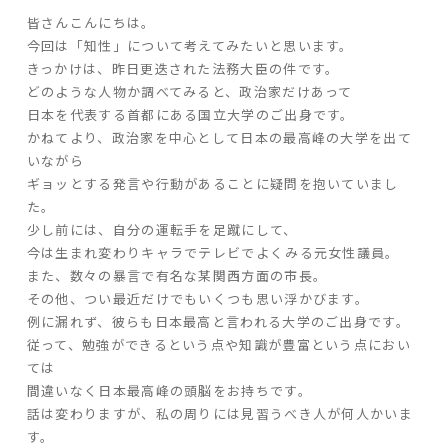
皆さんこんにちは。
ARS HOMEとは
今回は「知性」について考えてみたいと思います。
- ARS WAY
きっかけは、昨日更迭された法務大臣の件です。
- 設計コンセプト
どのような人物か調べてみると、政治家だけあって
- 商品コンセプト
日本を代表する首都にある国立大学のご出身です。
かねてより、政治家を中心として日本の最高峰の大学を出て
いながら
デザイン
ギョッとする発言や行動があることに疑問を抱いていまし
- 空間デザイン
た。
少し前には、自分の運転手を足蹴にして、
- 内観デザイン
今は生まれ変わりキャラでテレビでよくみる元女性議員。
- 生活デザイン
また、数々の暴言で有名な某関西方面の市長。
- 外構デザイン
その他、つい最近だけでもいくつも思い浮かびます。
例に漏れず、彼らも日本最高と言われる大学のご出身です。
性能
従って、勉強ができるという点や知識が豊富という点におい
ては
- 高断熱性能
間違いなく日本最高峰の頭脳をお持ちです。
- 高耐震性能
話は変わりますが、私の周りには見習うべき人が何人かいま
- 高耐久性能
す。
- 保証