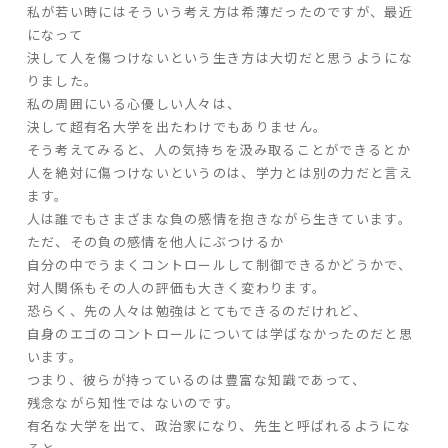
私が若い時にはそういう考え方は希薄だったのですが、最近
になって
家づくりの流れ
決して人を傷つけないという生き方は大切だと思うようにな
りました。
よくあるご質問
私の周囲にいる心優しい人々は、
企業情報
決して超有名大学を出たわけでもありません。
そう考えてみると、人の気持ちを汲み取ることができるとか
採用情報
人を絶対に傷つけないというのは、学力とは別の力だと言え
暮らしの器
ます。
人は誰でもさまざまな負の感情を抱きながら生きています。
ただ、その負の感情を他人にぶつけるか
自分の中でうまくコントロールして制御できるかどうかで、
対人関係もその人の評価も大きく変わります。
恐らく、先の人々は勉強はとてもできるのだけれど、
自身のエゴのコントロールについては学ばなかったのだと思
います。
つまり、彼らが持っているのは豊富な知識であって、
残念ながら知性ではないのです。
有名な大学を出て、政治家になり、先生と呼ばれるようにな