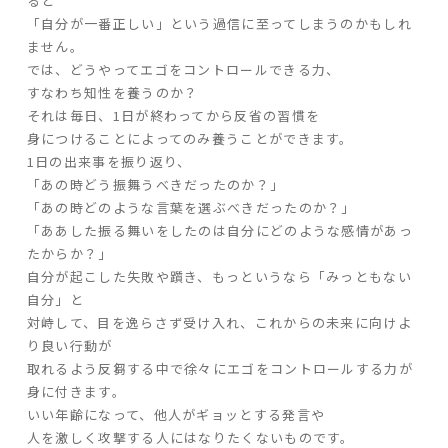
ると
「自分が一番正しい」という過信に至ってしまうのかもしれ
ません。
では、どうやってエゴをコントロールできる力、
すなわち知性を養うのか？
それは毎日、1日が終わってから反省の習慣を
身につけることによってのみ養うことができます。
1日の出来事を振り返り、
「あの時どう振舞うべきだったのか？」
「あの時どのような言葉を選ぶべきだったのか？」
「ああした振る舞いをしたのは自分にどのような感情があっ
たからか？」
自分が起こした失敗や躓き、もっというなら「みっともない
自分」と
対峙して、目を逸らさず受け入れ、これからの未来に向けよ
り良い行動が
取れるよう反芻する中で徐々にエゴをコントロールする力が
身に付きます。
いい年齢になって、他人がギョッとする発言や
人を激しく攻撃する人にはなりたくないものです。