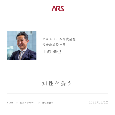
CONTACT
展示場
アルスホーム株式会社
見学会
代表取締役社長
資料請求
山海 満也
POSTS
建築実例
コラム
インタビュー
知性を養う
土地情報
お知らせ
ブログ
2022/11/12
HOME
＞
役員メッセージ
＞
知性を養う
CONTENTS