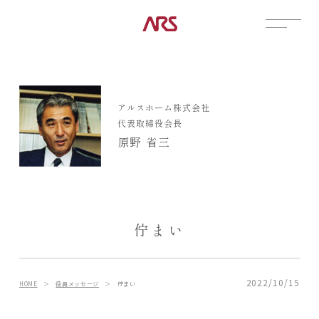
CONTACT
展示場
アルスホーム株式会社
見学会
代表取締役会長
資料請求
原野 省三
POSTS
建築実例
コラム
インタビュー
佇まい
土地情報
お知らせ
ブログ
2022/10/15
HOME
＞
役員メッセージ
＞
佇まい
CONTENTS