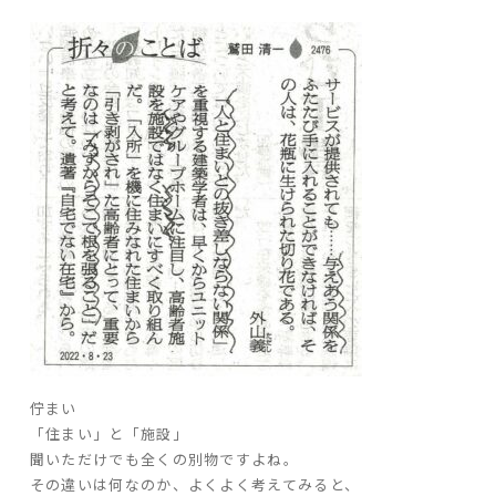
ARS HOMEとは
- ARS WAY
- 設計コンセプト
- 商品コンセプト
デザイン
- 空間デザイン
- 内観デザイン
- 生活デザイン
- 外構デザイン
性能
佇まい
- 高断熱性能
「住まい」と「施設」
- 高耐震性能
聞いただけでも全くの別物ですよね。
- 高耐久性能
その違いは何なのか、よくよく考えてみると、
- 保証