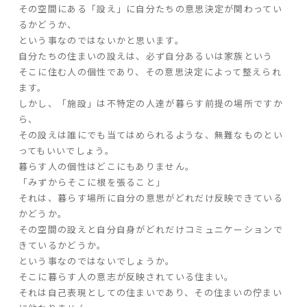
その空間にある「設え」に自分たちの意思決定が関わってい
るかどうか、
家づくりの流れ
という事なのではないかと思います。
自分たちの住まいの設えは、必ず自分あるいは家族という
よくあるご質問
そこに住む人の個性であり、その意思決定によって整えられ
企業情報
ます。
しかし、「施設」は不特定の人達が暮らす前提の場所ですか
採用情報
ら、
暮らしの器
その設えは誰にでも当てはめられるような、無難なものとい
ってもいいでしょう。
暮らす人の個性はどこにもありません。
「みずからそこに根を張ること」
それは、暮らす場所に自分の意思がどれだけ反映できている
かどうか。
その空間の設えと自分自身がどれだけコミュニケーションで
きているかどうか。
という事なのではないでしょうか。
そこに暮らす人の意志が反映されている住まい。
それは自己表現としての住まいであり、その住まいの佇まい