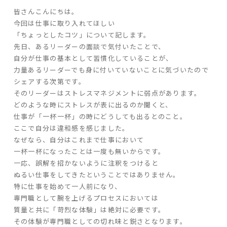
皆さんこんにちは。
ARS HOMEとは
今回は仕事に取り入れてほしい
- ARS WAY
「ちょっとしたコツ」について記します。
- 設計コンセプト
先日、あるリーダーの面談で気付いたことで、
- 商品コンセプト
自分が仕事の基本として習慣化していることが、
力量あるリーダーでも身に付いていないことに気づいたので
シェアする次第です。
デザイン
そのリーダーはストレスマネジメントに弱点があります。
- 空間デザイン
どのような時にストレスが表に出るのか聞くと、
仕事が「一杯一杯」の時にどうしても出るとのこと。
- 内観デザイン
ここで自分は違和感を感じました。
- 生活デザイン
なぜなら、自分はこれまで仕事において
- 外構デザイン
一杯一杯になったことは一度も無いからです。
一応、誤解を招かないように注釈をつけると
性能
ぬるい仕事をしてきたということではありません。
特に仕事を始めて一人前になり、
- 高断熱性能
専門職として腕を上げるプロセスにおいては
- 高耐震性能
質量と共に「苛烈な体験」は絶対に必要です。
- 高耐久性能
その体験が専門職としての切れ味と鋭さとなります。
- 保証