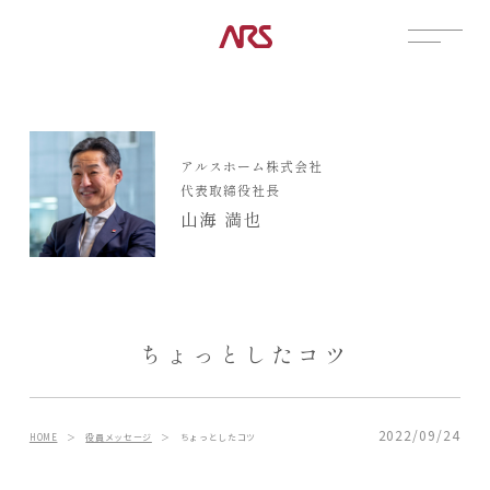
CONTACT
展示場
アルスホーム株式会社
見学会
代表取締役社長
資料請求
山海 満也
POSTS
建築実例
コラム
インタビュー
ちょっとしたコツ
土地情報
お知らせ
ブログ
2022/09/24
HOME
＞
役員メッセージ
＞
ちょっとしたコツ
CONTENTS