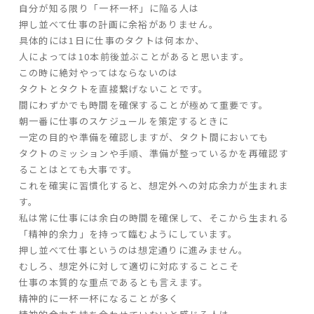
自分が知る限り「一杯一杯」に陥る人は
押し並べて仕事の計画に余裕がありません。
家づくりの流れ
具体的には1日に仕事のタクトは何本か、
人によっては10本前後並ぶことがあると思います。
よくあるご質問
この時に絶対やってはならないのは
企業情報
タクトとタクトを直接繋げないことです。
間にわずかでも時間を確保することが極めて重要です。
採用情報
朝一番に仕事のスケジュールを策定するときに
暮らしの器
一定の目的や準備を確認しますが、タクト間においても
タクトのミッションや手順、準備が整っているかを再確認す
ることはとても大事です。
これを確実に習慣化すると、想定外への対応余力が生まれま
す。
私は常に仕事には余白の時間を確保して、そこから生まれる
「精神的余力」を持って臨むようにしています。
押し並べて仕事というのは想定通りに進みません。
むしろ、想定外に対して適切に対応することこそ
仕事の本質的な重点であるとも言えます。
精神的に一杯一杯になることが多く