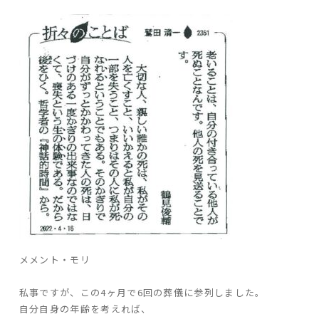
ARS HOMEとは
- ARS WAY
- 設計コンセプト
- 商品コンセプト
デザイン
- 空間デザイン
- 内観デザイン
- 生活デザイン
- 外構デザイン
性能
メメント・モリ
- 高断熱性能
- 高耐震性能
私事ですが、この
4
ヶ月で
6
回の葬儀に参列しました。
- 高耐久性能
自分自身の年齢を考えれば、
- 保証