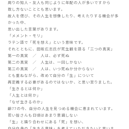
周りの知人・友人も同じように年配の人が多いですから
致し方ないこととも思います。
故人を偲び、その人生を想像したり、考えたりする機会が多
家づくりの流れ
かった中、
よくあるご質問
思い出した言葉があります。
企業情報
「メメント・モリ」
ラテン語で「死を想え」という意味です。
採用情報
それとともに、田坂広志氏が死生観を語る「三つの真実」
暮らしの器
第一の真実 ／ 人は、必ず死ぬ
第二の真実 ／ 人生は、一回しかない
第三の真実 ／ 人は、いつ死ぬか分からない
とも重ねながら、改めて自分の「生」について
再定義する必要があるのではないか、と思い至りました。
「生きるとは何か」
「人生とは何か」
「なぜ生きるのか」
齢
77
の今、自分の人生を見つめる機会に恵まれています。
若い皆さんも日頃はあまり意識しない
「生」と隣り合わせにある「死」を想い、
自分自身の「生きる意味」を考えていただきたいと思いま