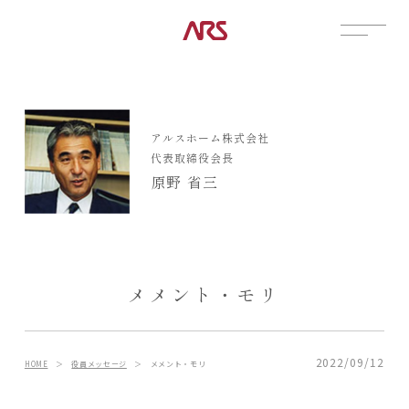
CONTACT
展示場
アルスホーム株式会社
見学会
代表取締役会長
資料請求
原野 省三
POSTS
建築実例
コラム
インタビュー
メメント・モリ
土地情報
お知らせ
ブログ
2022/09/12
HOME
＞
役員メッセージ
＞
メメント・モリ
CONTENTS