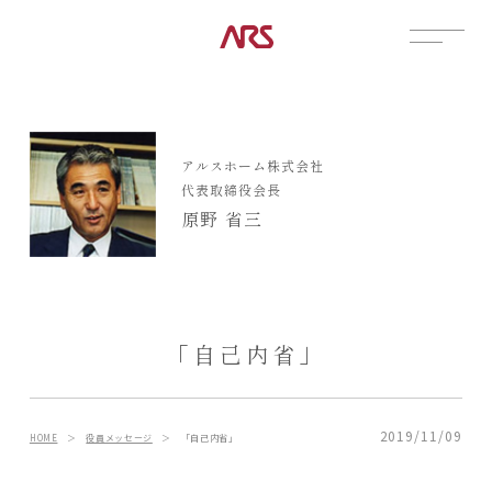
CONTACT
展示場
アルスホーム株式会社
見学会
代表取締役会長
資料請求
原野 省三
POSTS
建築実例
コラム
インタビュー
「自己内省」
土地情報
お知らせ
ブログ
2019/11/09
HOME
＞
役員メッセージ
＞
「自己内省」
CONTENTS