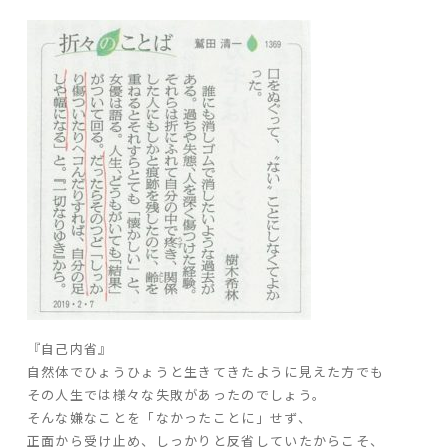
ARS HOMEとは
- ARS WAY
- 設計コンセプト
- 商品コンセプト
デザイン
- 空間デザイン
- 内観デザイン
- 生活デザイン
- 外構デザイン
性能
『自己内省』
自然体でひょうひょうと生きてきたように見えた方でも
- 高断熱性能
その人生では様々な失敗があったのでしょう。
- 高耐震性能
そんな嫌なことを「なかったことに」せず、
- 高耐久性能
正面から受け止め、しっかりと反省していたからこそ、
- 保証