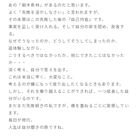
あの「樹木希林」があるのだと思います。
よく「失敗を活かしなさい」と言われますが、
家づくりの流れ
その本質はこの失敗した後の『自己内省』です。
事実を正しく受け入れる。そして自分の非を認め、反省す
よくあるご質問
る。
企業情報
なぜそうなったのか、どうしてそうしてしまったのか、
採用情報
追体験しながら、
こうするべきではなかったか、他にできたことはなかった
暮らしの器
か・・・
深く考え、自分で答えを出す。
これは本当に辛く、大変なこと。
考えるのが嫌になって放り出したくなるときもあります。
しかし、それを乗り越えることができれば、一つ成長した自
分がいるのです。
まだまだ失敗続きの私ですが、歳を重ねるごとに実感してい
ます。
毎日が修行。
人生は自分磨きの旅ですね。