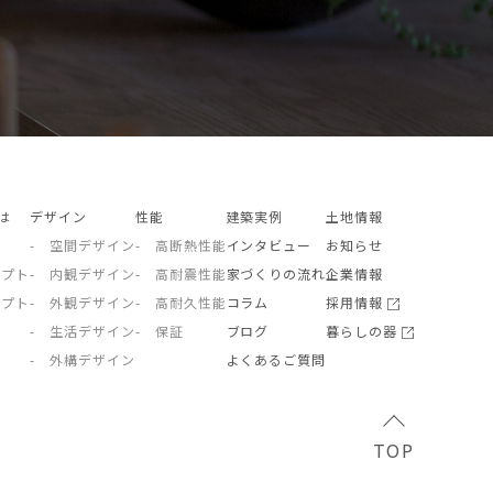
とは
デザイン
性能
建築実例
土地情報
- 空間デザイン
- 高断熱性能
インタビュー
お知らせ
セプト
- 内観デザイン
- 高耐震性能
家づくりの流れ
企業情報
セプト
- 外観デザイン
- 高耐久性能
コラム
採用情報
- 生活デザイン
- 保証
ブログ
暮らしの器
- 外構デザイン
よくあるご質問
TOP