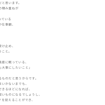
だと思います。
の
積み重ねが
っている
や仕事観、
受け止め、
うこと。
奥底に眠っている、
も大事にしたいこと」
るものだと思うからです。
はいかないまでも、
できるほどになれば、
深いものになるでしょうし、
ノを捉えることができ、