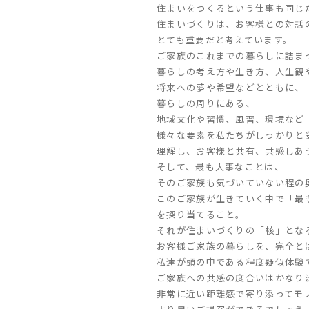
住まいをつくるという仕事も同じ
住まいづくりは、お客様との対話
とても重要だと考えています。
ご家族のこれまでの暮らしに詰ま
暮らしの考え方や生き方、
人生観
将来への夢や希望などとともに、
暮らしの周りにある、
地域文化や習慣、風習、環境など
様々な要素を
私たちがしっかりと
理解し、お客様と共有、共感しあ
そして、最も大事なことは、
そのご家族も気づいていない程の
このご家族が生きていく中で「最
を探り当てること。
それが住まいづくりの「核」とな
お客様ご家族の暮らしを、
完全と
私達が頭の中で
ある程度疑似体験
ご家族への共感の度合いはかなり
非常に近い距離感で寄り添ってモ