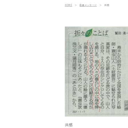
HOME
＞
役員メッセージ
＞
共感
共感