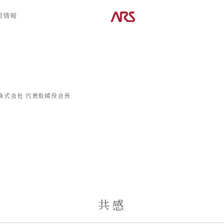
CONTENTS
用情報
ARS HOMEとは
デザイン
- ARS WAY
- 空間デザイン
- 設計コンセプト
- 内観デザイン
- 商品コンセプト
- 生活デザイン
- 外構デザイン
株式会社
代表取締役会長
POSTS
建築実例
コラム
インタビュー
共感