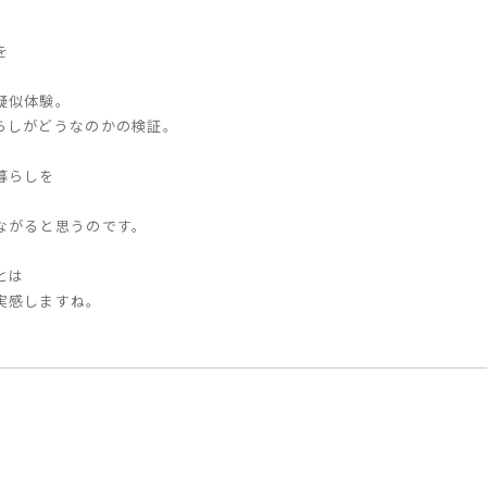
。
を
疑似体験。
らしがどうなのかの検証。
暮らしを
ながると思うのです。
とは
実感しますね。