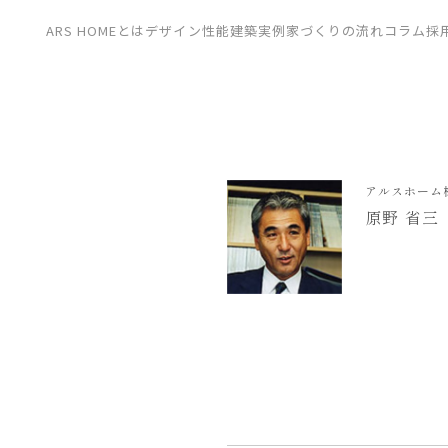
CONTACT
ARS HOMEとは
デザイン
性能
建築実例
家づくりの流れ
コラム
採
展示場
見学会
資料請求
アルスホーム
原野 省三