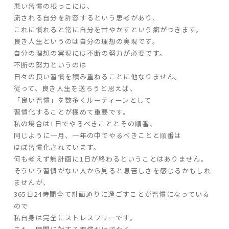
悪い習慣の根っこには、
流される自分を許容するという思考があり、
家づくりの流れ
これに慣れると常に自分を甘やかすという癖がつきます。
良き人生というのは自分の理想の実現です。
よくあるご質問
自分の理想の実現には不断の努力が必要です。
企業情報
不断の努力というのは
日々の良い習慣を積み重ねることに他なりません。
採用情報
従って、良き人生を送ろうと思えば、
暮らしの器
「良い習慣」を数多くルーティーンとして
習慣化することが極めて重要です。
私の場合は1日でやるべきこととその順番、
同じように一月、一年の中でやるべきことと順番は
ほぼ習慣化されています。
何も考えず無計画に1日が終わるということはありません。
そういう習慣がない人から見ると息苦しさを感じるかもしれ
ませんが、
365日24時間全て計画通りに過ごすことが習慣になっている
ので
私自身は完全にストレスフリーです。