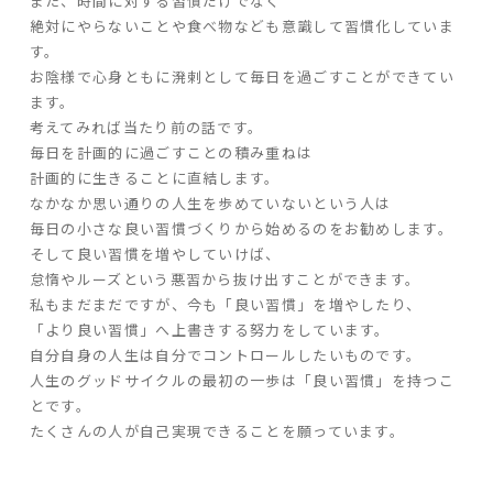
また、時間に対する習慣だけでなく
絶対にやらないことや食べ物なども意識して習慣化していま
す。
お陰様で心身ともに溌剌として毎日を過ごすことができてい
ます。
考えてみれば当たり前の話です。
毎日を計画的に過ごすことの積み重ねは
計画的に生きることに直結します。
なかなか思い通りの人生を歩めていないという人は
毎日の小さな良い習慣づくりから始めるのをお勧めします。
そして良い習慣を増やしていけば、
怠惰やルーズという悪習から抜け出すことができます。
私もまだまだですが、今も「良い習慣」を増やしたり、
「より良い習慣」へ上書きする努力をしています。
自分自身の人生は自分でコントロールしたいものです。
人生のグッドサイクルの最初の一歩は「良い習慣」を持つこ
とです。
たくさんの人が自己実現できることを願っています。