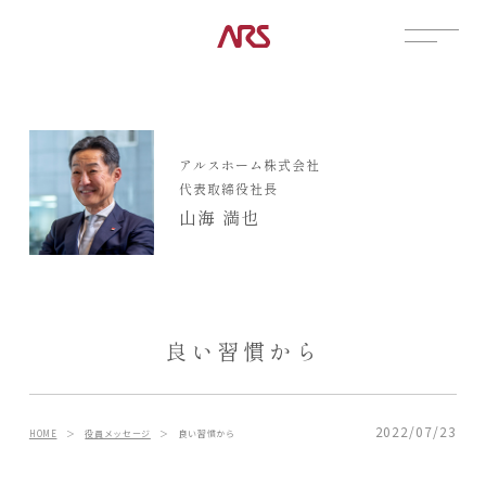
CONTACT
展示場
アルスホーム株式会社
見学会
代表取締役社長
資料請求
山海 満也
POSTS
建築実例
コラム
インタビュー
良い習慣から
土地情報
お知らせ
ブログ
2022/07/23
HOME
＞
役員メッセージ
＞
良い習慣から
CONTENTS