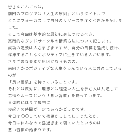
皆さんこんにちは。
ARS HOMEとは
前回のブログでは「人生の原則」というタイトルで
- ARS WAY
どこにフォーカスして自分のリソースを注ぐべきかを記しま
- 設計コンセプト
した。
- 商品コンセプト
そこで今回は基本的な最初に身につけるべき、
実践的なグッドサイクルの構築方法について記します。
成功の定義は人さまざまですが、自分の目標を達成し続け、
デザイン
停滞することなくポジティブに生きている人がいます。
- 空間デザイン
さまざまな要素や原因があるものの、
前向きかつポジティブな人生を歩んでいる人に共通している
- 内観デザイン
のが
- 生活デザイン
「良い習慣」を持っていることです。
- 外構デザイン
それとは反対に、理想とは程遠い人生を歩む人は共通して
怠惰やルーズという「悪い習慣」を持っています。
性能
具体的にはまず最初に
寝起きの時間が一定であるかどうかです。
- 高断熱性能
今日は〇〇していて夜更かししてしまったとか、
- 高耐震性能
今日は休みなので昼過ぎまで寝ていたというのは
- 高耐久性能
悪い習慣の始まりです。
- 保証