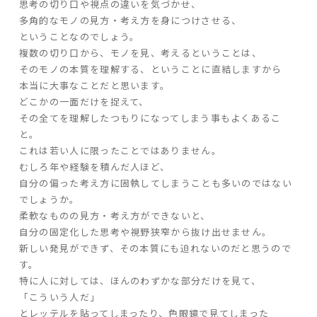
思考の切り口や視点の違いを気づかせ、
多角的なモノの見方・考え方を身につけさせる、
ということなのでしょう。
家づくりの流れ
複数の切り口から、モノを見、考えるということは、
よくあるご質問
そのモノの本質を理解する、ということに直結しますから
企業情報
本当に大事なことだと思います。
どこかの一面だけを捉えて、
採用情報
その全てを理解したつもりになってしまう事もよくあるこ
暮らしの器
と。
これは若い人に限ったことではありません。
むしろ年や経験を積んだ人ほど、
自分の偏った考え方に固執してしまうことも多いのではない
でしょうか。
柔軟なものの見方・考え方ができないと、
自分の固定化した思考や視野狭窄から抜け出せません。
新しい発見ができず、その本質にも迫れないのだと思うので
す。
特に人に対しては、ほんのわずかな部分だけを見て、
「こういう人だ」
とレッテルを貼ってしまったり、色眼鏡で見てしまった