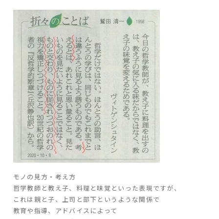
ARS HOMEとは
- ARS WAY
- 設計コンセプト
- 商品コンセプト
デザイン
- 空間デザイン
- 内観デザイン
- 生活デザイン
- 外構デザイン
性能
モノの見方・考え方
- 高断熱性能
哲学教師と教え子、料理と味覚といった表現ですが、
- 高耐震性能
これは親と子、上司と部下というような関係で
- 高耐久性能
教育や指導、アドバイスによって
- 保証