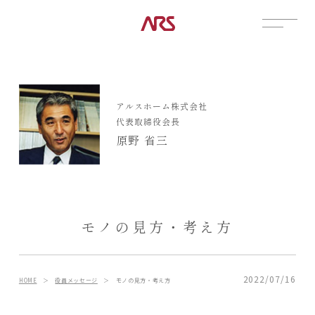
CONTACT
展示場
アルスホーム株式会社
見学会
代表取締役会長
資料請求
原野 省三
POSTS
建築実例
コラム
インタビュー
モノの見方・考え方
土地情報
お知らせ
ブログ
2022/07/16
HOME
＞
役員メッセージ
＞
モノの見方・考え方
CONTENTS