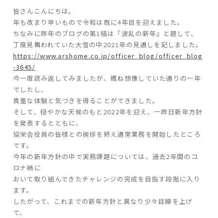
皆さんこんにちは。
ARS HOMEとは
年も改まり早いもので令和は既に4年目を迎えました。
- ARS WAY
ちなみに昨年のブログの第1稿は「波乱の新年』と題して、
- 設計コンセプト
丁度見舞われていた大雪の中2021年の見通しを記しました。
- 商品コンセプト
https://www.arshome.co.jp/officer_blog/officer_blog
-3645/
今一度読み返してみましたが、概ね想像していた通りの一年
デザイン
でしたし、
- 空間デザイン
貴重な体験と気づきを得ることができました。
そして、穏やかな天候のもと2022年を迎え、一昨日新年方針
- 内観デザイン
を発表するとともに、
- 生活デザイン
協栄会役員の皆様との挨拶を終え通常業務を開始したところ
- 外構デザイン
です。
今年の新年方針の中で実務課題については、過去2年間のコ
性能
ロナ禍に
おいて取り組んできたチャレンジの完成を目指す段階に入り
- 高断熱性能
ます。
- 高耐震性能
したがって、これまでの新年方針と異なり少々目線を上げ
- 高耐久性能
て、
- 保証