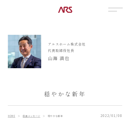
CONTACT
展示場
アルスホーム株式会社
見学会
代表取締役社長
資料請求
山海 満也
POSTS
建築実例
コラム
インタビュー
穏やかな新年
土地情報
お知らせ
ブログ
2022/01/08
HOME
＞
役員メッセージ
＞
穏やかな新年
CONTENTS