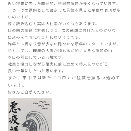
近い将来に向けた開発的、発展的課題が多くなっています。
一つ一つの課題として設定した言葉を見ると平易な表現が多
家づくりの流れ
いのですが、
深く読み込むと実は大仕事がいくつもあります。
よくあるご質問
目の前の課題に対処しつつ、次の飛躍に向けた大掛かりな
企業情報
仕込みを同時に行う年になりそうです。
昨年とは異なり雪が少ない穏やかな新年のスタートですが、
採用情報
私としては、昨年の大雪が積もるが如く大きな課題の山
暮らしの器
を目の前にしている心境です。
社員と協力しながら確実に前に進めて将来につながる
良い一年にしたいと思います。
また、市中では新たにコロナが猛威を振るい始めて
います。
皆さんご自愛ください。