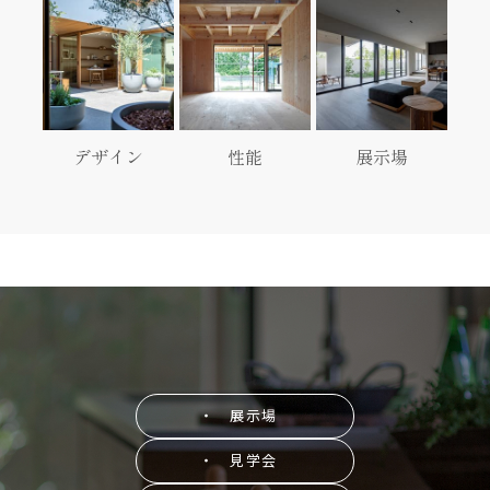
デザイン
性能
展示場
・ 展示場
・ 見学会