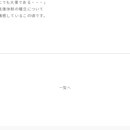
とても大事である・・・」
支援体制の確立について
痛感しているこの頃です。
一覧へ