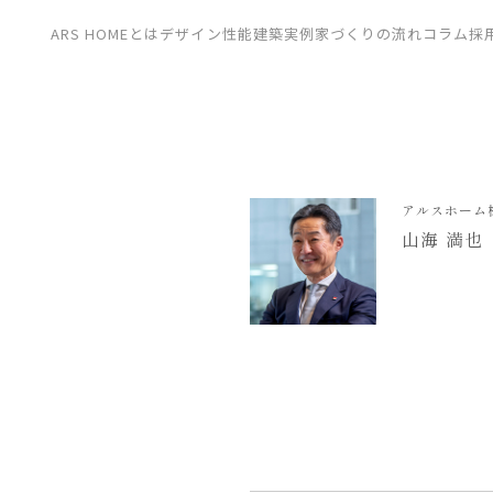
CONTACT
ARS HOMEとは
デザイン
性能
建築実例
家づくりの流れ
コラム
採
展示場
見学会
資料請求
アルスホーム
山海 満也