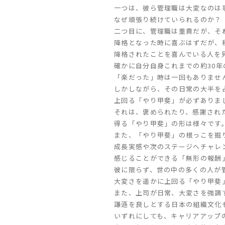
一つは、彼ら管理職は大変なのは
なぜ頑張り続けていられるのか？
二つ目に、管理職は重責だが、そ
降格となった時に喜ぶはずだが、
降格されたことを喜んでいる人を
確かに自分自身これまでの約30
「楽だった」時は一回もありませ
しかしながら、その日常の大半を
上回る「やり甲斐」が必ずありま
それは、褒められたり、感謝され
得る「やり甲斐」の形は様々です
また、「やり甲斐」の根っこを掘
成長実感や次のステージへチャレ
感じる
ことができる「無形の報酬
彼に限らず、世の中の多くの人が
大変さを遥かに上回る「やり甲斐
また、上司が日常、大変さを強調
謙遜を良しとする日本の組織文化
いずれにしても、キャリアアップ