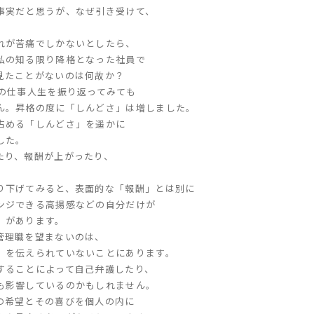
事実だと思うが、なぜ引き受けて、
れが苦痛でしかないとしたら、
私の知る限り降格となった社員で
見たことがないのは何故か？
年の仕事人生を振り返ってみても
ん。昇格の度に「しんどさ」は増しました。
占める「しんどさ」を遥かに
した。
たり、報酬が上がったり、
。
り下げてみると、表面的な「報酬」とは別に
ンジできる高揚感などの自分だけが
」があります。
管理職を望まないのは、
」を伝えられていないことにあります。
することによって自己弁護したり、
も影響しているのかもしれません。
の希望とその喜びを個人の内に