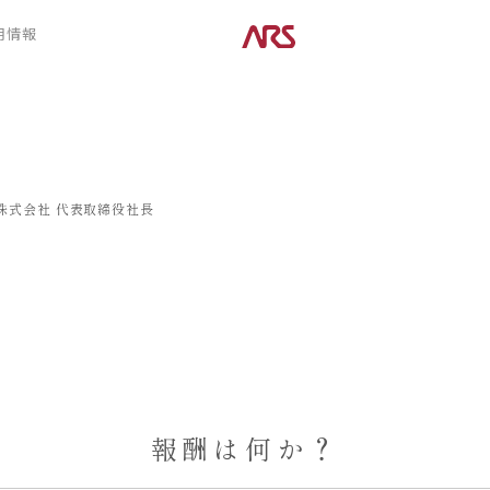
CONTENTS
用情報
ARS HOMEとは
デザイン
- ARS WAY
- 空間デザイン
- 設計コンセプト
- 内観デザイン
- 商品コンセプト
- 生活デザイン
- 外構デザイン
株式会社
代表取締役社長
POSTS
建築実例
コラム
インタビュー
報酬は何か？