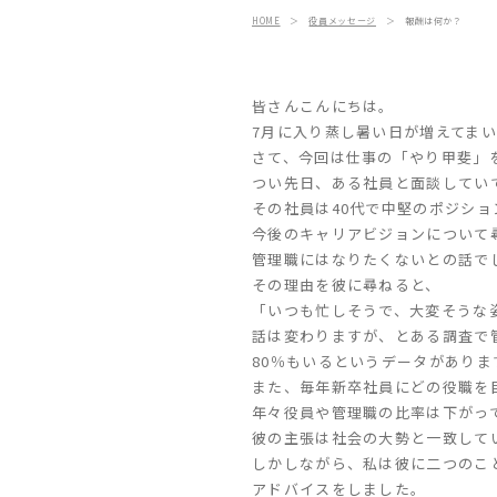
HOME
＞
役員メッセージ
＞
報酬は何か？
皆さんこんにちは。
7月に入り蒸し暑い日が増えてま
さて、今回は仕事の「やり甲斐」
つい先日、ある社員と面談してい
その社員は40代で中堅のポジショ
今後のキャリアビジョンについて
管理職にはなりたくないとの話で
その理由を彼に尋ねると、
「いつも忙しそうで、大変そうな
話は変わりますが、とある調査で
80％もいるというデータがありま
また、毎年新卒社員にどの役職を
年々
役員や管理職の比率は下がっ
彼の主張は社会の大勢と一致して
しかしながら、私は彼に二つのこ
アドバイスをしました。