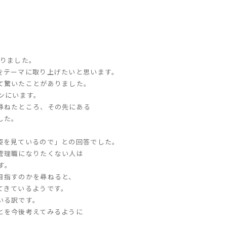
いりました。
をテーマに取り上げたいと思います。
て驚いたことがありました。
ンにいます。
尋ねたところ、その先に
ある
した。
姿を見ているので」との回答でした。
管理職になりたくない人は
す。
目指すのかを尋ねると、
てきているようです。
いる訳です。
とを今後考えてみるように