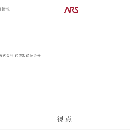
CONTENTS
用情報
ARS HOMEとは
デザイン
- ARS WAY
- 空間デザイン
- 設計コンセプト
- 内観デザイン
- 商品コンセプト
- 生活デザイン
- 外構デザイン
株式会社
代表取締役会長
POSTS
建築実例
コラム
インタビュー
視点