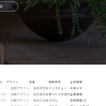
求
とは
デザイン
性能
建築実例
土地情報
- 空間デザイン
- 高断熱性能
インタビュー
お知らせ
セプト
- 内観デザイン
- 高耐震性能
家づくりの流れ
企業情報
セプト
- 外観デザイン
- 高耐久性能
コラム
採用情報