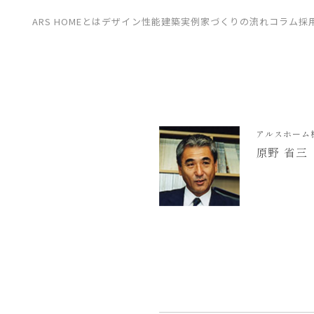
CONTACT
ARS HOMEとは
デザイン
性能
建築実例
家づくりの流れ
コラム
採
展示場
見学会
資料請求
アルスホーム
原野 省三