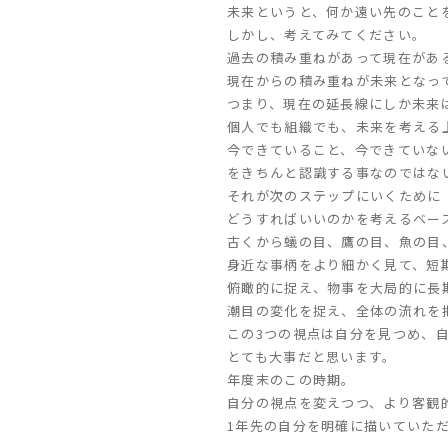
未来というと、何か遠い先のこと
しかし、考えてみてください。
過去の積み重ねがあって現在があ
現在からの積み重ねが未来となっ
つまり、現在の延長線にしか未来
個人でも組織でも、未来を考える
今できていること、今できていな
をきちんと認識する事なのではな
それが次のステップにいくために
どうすればいいのかを考えるベー
古くから蟻の目、鷹の目、魚の目
身近な事柄をより細かく見て、短
俯瞰的に捉え、物事を大局的に長
潮目の変化を捉え、全体の流れを
この3つの視点は自分を見つめ、
とても大事だと思います。
年度末のこの時期。
自分の視点を変えつつ、より客観
1年先の自分を明確に描いていた