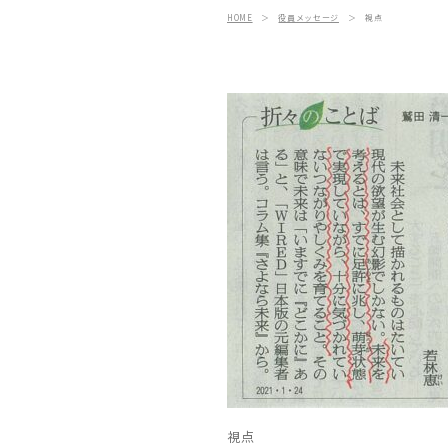
HOME
＞
役員メッセージ
＞
視点
視点