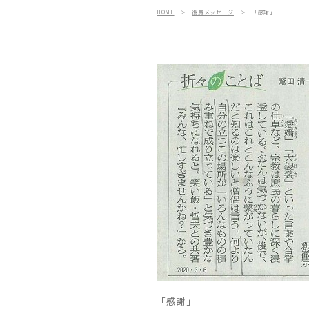
HOME
＞
役員メッセージ
＞
「感謝」
「感謝」