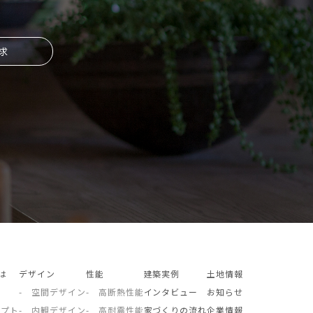
求
とは
デザイン
性能
建築実例
土地情報
- 空間デザイン
- 高断熱性能
インタビュー
お知らせ
セプト
- 内観デザイン
- 高耐震性能
家づくりの流れ
企業情報