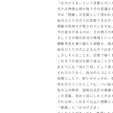
「おかげさま」という言葉にぴっ
元々は神様仏様の陰でその庇護を
今は「感謝」の言葉として使われ
自分ひとりの力では到底できなか
感謝の気持ちが表されていますね
今の自分があるのは、その時その
そしてその時の状況や環境といっ
艱難辛苦を乗り越えた経験も、順
自分ひとりの力によるものではあ
しかしそんなことを、日常で強く
これまでの自分を振り返ることが
あまりにも「当たり前」として受
それだけでなく、自分のエゴにと
他責にしたり、怒りややっかみ、
気を付けていたとしても、つい自
私の心の師匠、田坂広志氏の著書
この言葉、初めて目にしたときは
それ以来、これまで以上に感謝と
「感謝」と「おかげさま」