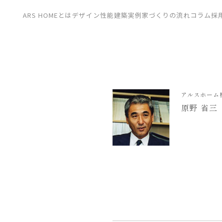
CONTACT
ARS HOMEとは
デザイン
性能
建築実例
家づくりの流れ
コラム
採
展示場
見学会
資料請求
アルスホーム
原野 省三