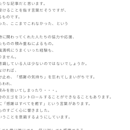
たりな記事だと思います。
受けることを指す言葉だそうですが、
るものです。
った、ここまでこれなかった、という
。
時に関わってくれた人たちの協力や応援、
たものの積み重ねによるもの。
風満帆にうまくいった経験も、
りません。
意識している人は少ないのではないでしょうか。
なければ、
け止め、「感謝の気持ち」を忘れてしまいがちです。
らわれ、
恨みを抱いてしまったり・・・。
分のエゴをコントロールすることができなることもあります。
に「感謝はすべてを癒す」という言葉があります。
ものすごく心に響きました。
いうことを意識するようにしています。