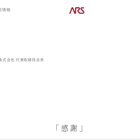
CONTENTS
用情報
ARS HOMEとは
デザイン
- ARS WAY
- 空間デザイン
- 設計コンセプト
- 内観デザイン
- 商品コンセプト
- 生活デザイン
- 外構デザイン
株式会社
代表取締役会長
POSTS
建築実例
コラム
インタビュー
「感謝」