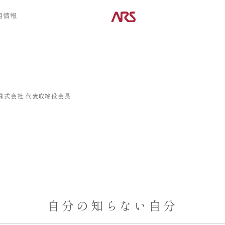
CONTENTS
用情報
ARS HOMEとは
デザイン
- ARS WAY
- 空間デザイン
- 設計コンセプト
- 内観デザイン
- 商品コンセプト
- 生活デザイン
- 外構デザイン
株式会社
代表取締役会長
POSTS
建築実例
コラム
インタビュー
自分の知らない自分