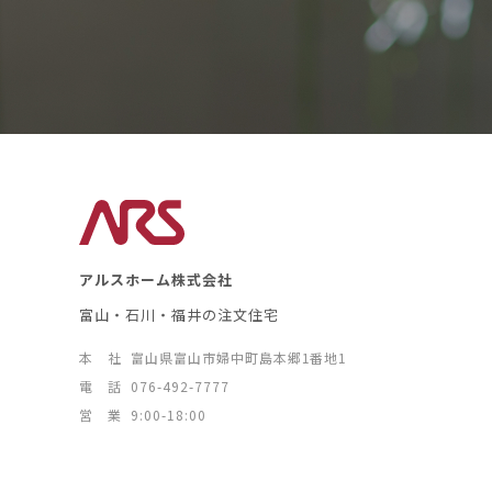
アルスホーム株式会社
富山・石川・福井の注文住宅
本 社
富山県富山市婦中町島本郷1番地1
電 話
076-492-7777
営 業
9:00-18:00