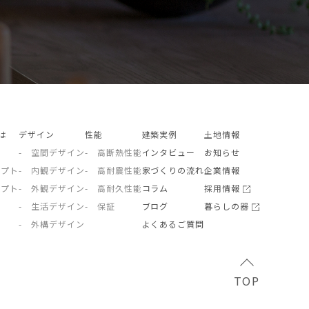
とは
デザイン
性能
建築実例
土地情報
- 空間デザイン
- 高断熱性能
インタビュー
お知らせ
セプト
- 内観デザイン
- 高耐震性能
家づくりの流れ
企業情報
セプト
- 外観デザイン
- 高耐久性能
コラム
採用情報
- 生活デザイン
- 保証
ブログ
暮らしの器
- 外構デザイン
よくあるご質問
TOP