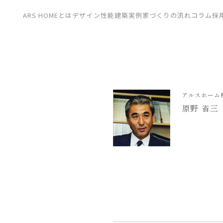
CONTACT
ARS HOMEとは
デザイン
性能
建築実例
家づくりの流れ
コラム
採
展示場
見学会
資料請求
アルスホーム
原野 省三