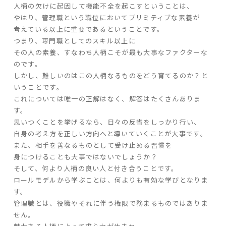
人柄の欠けに起因して機能不全を起こすということは、
やはり、管理職という職位においてプリミティブな素養が
家づくりの流れ
考えている以上に重要であるということです。
つまり、専門職としてのスキル以上に
よくあるご質問
その人の素養、すなわち人柄こそが最も大事なファクターな
企業情報
のです。
しかし、難しいのはこの人柄なるものをどう育てるのか？と
採用情報
いうことです。
暮らしの器
これについては唯一の正解はなく、解答はたくさんありま
す。
思いつくことを挙げるなら、日々の反省をしっかり行い、
自身の考え方を正しい方向へと導いていくことが大事です。
また、相手を善なるものとして受け止める習慣を
身につけることも大事ではないでしょうか？
そして、何より人柄の良い人と付き合うことです。
ロールモデルから学ぶことは、何よりも有効な学びとなりま
す。
管理職とは、役職やそれに伴う権限で務まるものではありま
せん。