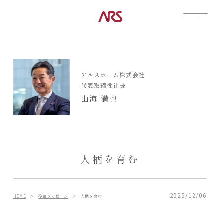
CONTACT
展示場
アルスホーム株式会社
見学会
代表取締役社長
資料請求
山海 満也
POSTS
建築実例
コラム
インタビュー
人柄を育む
土地情報
お知らせ
ブログ
2025/12/06
HOME
＞
役員メッセージ
＞
人柄を育む
CONTENTS