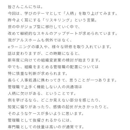
皆さんこんにちは。
ARS HOMEとは
今回は、学びのテーマとして「人柄」を取り上げてみます。
- ARS WAY
昨今よく耳にする「リスキリング」という言葉。
- 設計コンセプト
世の中がジョブ型に移行していく中で、
- 商品コンセプト
改めて継続的なスキルのアップデートが求められています。
我がアルスホームも例外ではなく、
eラーニングの導入や、様々な研修を取り入れています。
デザイン
話は変わりますが、この時期になると、
- 空間デザイン
新年度に向けての組織変更案の検討が始まります。
中でも、組織をまとめる管理職の配置については
- 内観デザイン
特に慎重な判断が求められます。
- 生活デザイン
長らく人事処遇に携わってきて、思うことが一つあります。
- 外構デザイン
管理職で上手く機能しない人の共通項は
人柄に欠けがある、ということです。
性能
例を挙げるなら、どこか見えない部分を感じたり、
知覚に偏りがあったり、感情の起伏が大きかったりと、
- 高断熱性能
そのようなケースが多いように思います。
- 高耐震性能
管理職として抜擢されるからには、
- 高耐久性能
専門職としての技量は高いのが通常です。
- 保証