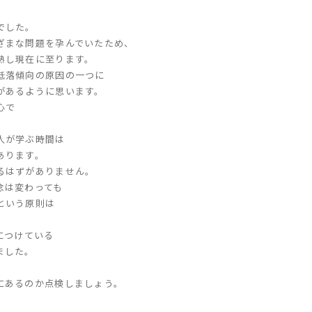
でした。
ざまな問題を孕んでいたため、
熟し現在に至ります。
低落傾向の原因の一つに
があるように思います。
心で
。
人が学ぶ時間は
あります。
るはずがありません。
念は変わっても
という原則は
につけている
ました。
にあるのか点検しましょう。