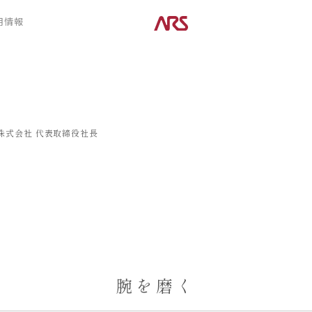
CONTENTS
用情報
ARS HOMEとは
デザイン
- ARS WAY
- 空間デザイン
- 設計コンセプト
- 内観デザイン
- 商品コンセプト
- 生活デザイン
- 外構デザイン
株式会社
代表取締役社長
POSTS
建築実例
コラム
インタビュー
腕を磨く