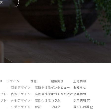
求
とは
デザイン
性能
建築実例
土地情報
- 空間デザイン
- 高断熱性能
インタビュー
お知らせ
セプト
- 内観デザイン
- 高耐震性能
家づくりの流れ
企業情報
セプト
- 外観デザイン
- 高耐久性能
コラム
採用情報
- 生活デザイン
- 保証
ブログ
暮らしの器