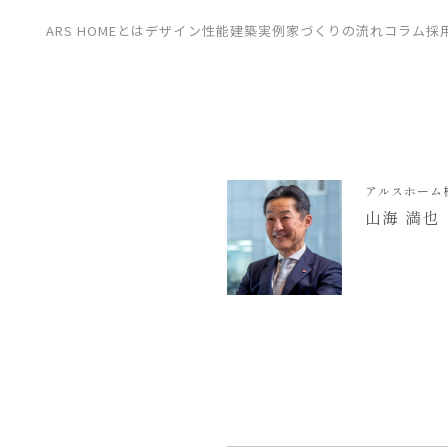
CONTACT
ARS HOMEとは
デザイン
性能
建築実例
家づくりの流れ
コラム
採
展示場
見学会
資料請求
アルスホーム
山海 満也