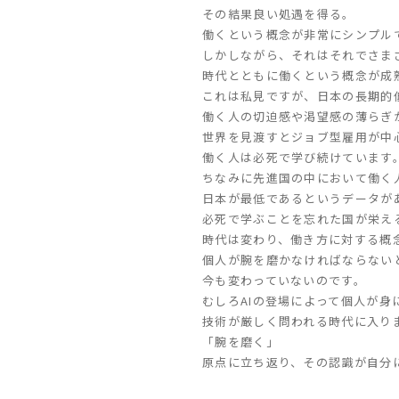
その結果良い処遇を得る。
働くという概念が非常にシンプル
しかしながら、それはそれでさま
時代とともに働くという概念が成
これは私見ですが、日本の長期的
働く人の切迫感や渇望感の薄らぎ
世界を見渡すとジョブ型雇用が中
働く人は必死で学び続けています
ちなみに先進国の中において働く
日本が最低であるというデータが
必死で学ぶことを忘れた国が栄え
時代は変わり、働き方に対する概
個人が腕を磨かなければならない
今も変わっていないのです。
むしろAIの登場によって個人が身
技術が厳しく問われる時代に入り
「腕を磨く」
原点に立ち返り、その認識が自分