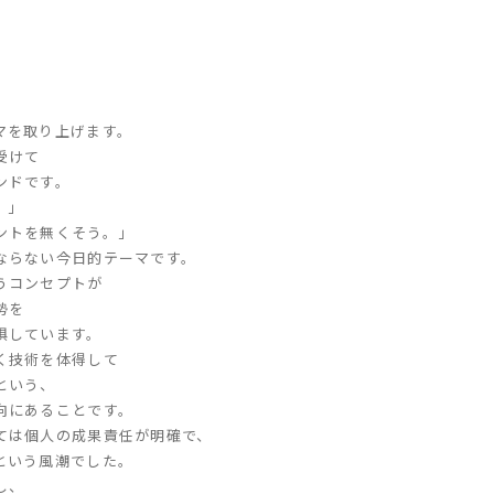
マを取り上げます。
受けて
ンドです。
。」
ントを無くそう。」
ならない今日的テーマです。
うコンセプトが
勢を
惧しています。
く技術を体得して
という、
向にあることです。
ては個人の成果責任が明確で、
という風潮でした。
し、