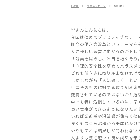
HOME
＞
役員メッセージ
＞
腕を磨く
皆さんこんにちは。
今回は改めてプリミティブなテー
昨今の働き方改革というテーマを
人に優しい経営に向かうのがトレ
「残業を減らし、休日を増やそう
「心理的安全性を高めてハラスメ
どれも前向きに取り組まなければ
しかしながら「人に優しく」とい
仕事そのものに対する取り組み姿
変質させているのではないかと危
中でも特に危惧しているのは、早
良い仕事ができるようになりたい
いわば切迫感や渇望感が薄らぐ傾
良くも悪くも昭和から平成にかけ
ややもすれば結果しか問われない
人よりも腕を磨いて良い成果を示