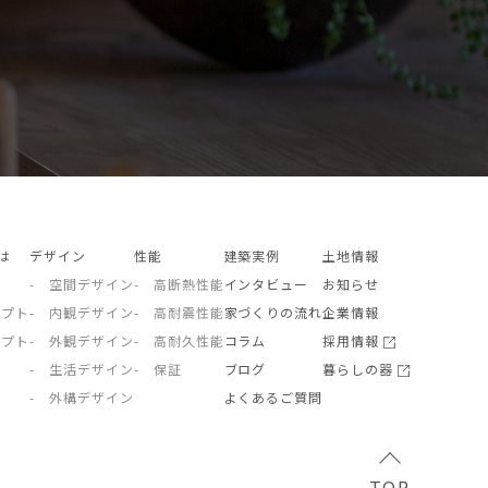
とは
デザイン
性能
建築実例
土地情報
- 空間デザイン
- 高断熱性能
インタビュー
お知らせ
セプト
- 内観デザイン
- 高耐震性能
家づくりの流れ
企業情報
セプト
- 外観デザイン
- 高耐久性能
コラム
採用情報
- 生活デザイン
- 保証
ブログ
暮らしの器
- 外構デザイン
よくあるご質問
TOP