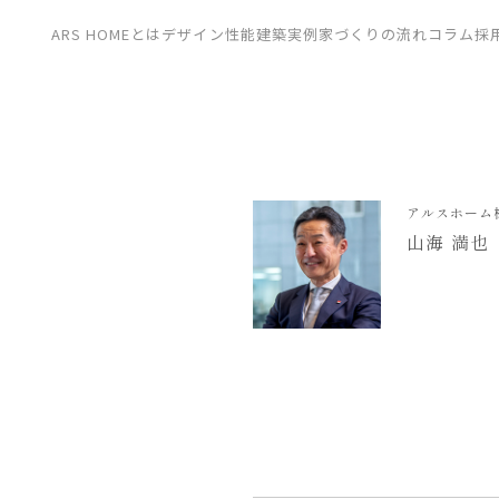
CONTACT
ARS HOMEとは
デザイン
性能
建築実例
家づくりの流れ
コラム
採
展示場
見学会
資料請求
アルスホーム
山海 満也