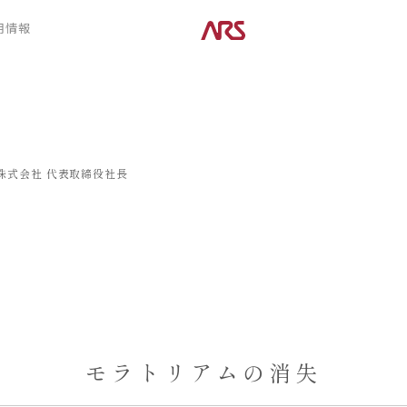
CONTENTS
用情報
ARS HOMEとは
デザイン
- ARS WAY
- 空間デザイン
- 設計コンセプト
- 内観デザイン
- 商品コンセプト
- 生活デザイン
- 外構デザイン
株式会社
代表取締役社長
POSTS
建築実例
コラム
インタビュー
モラトリアムの消失