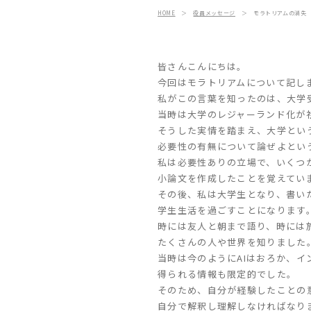
HOME
＞
役員メッセージ
＞
モラトリアムの消失
皆さんこんにちは。
今回はモラトリアムについて記し
私がこの言葉を知ったのは、大学
当時は大学のレジャーランド化が
そうした実情を踏まえ、大学とい
必要性の有無について論ぜよとい
私は必要性ありの立場で、いくつ
小論文を作成したことを覚えてい
その後、私は大学生となり、書い
学生生活を過ごすことになります
時には友人と朝まで語り、時には
たくさんの人や世界を知りました
当時は今のようにAIはおろか、イ
得られる情報も限定的でした。
そのため、自分が経験したことの
自分で解釈し理解しなければなり