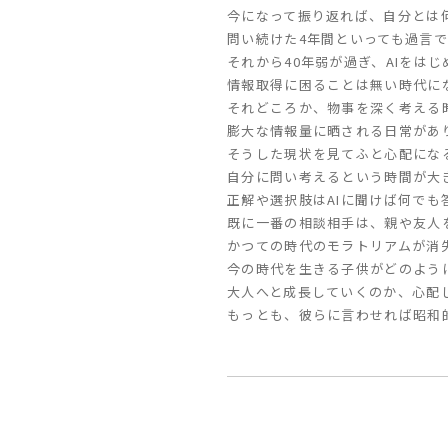
今になって振り返れば、自分とは
問い続けた4年間といっても過言
それから40年弱が過ぎ、AIをはじ
情報取得に困ることは無い時代に
それどころか、物事を深く考える
膨大な情報量に晒される日常があ
そうした現状を見てふと心配にな
自分に問い考えるという時間が大
正解や選択肢はAIに聞けば何でも
既に一番の相談相手は、親や友人を
かつての時代のモラトリアムが消
今の時代を生きる子供がどのよう
大人へと成長していくのか、心配
もっとも、彼らに言わせれば昭和