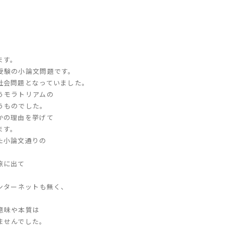
ます。
受験の小論文問題です。
社会問題となっていました。
うモラトリアムの
うものでした。
かの理由を挙げて
ます。
た小論文通りの
。
旅に出て
。
ンターネットも無く、
意味や本質は
ませんでした。