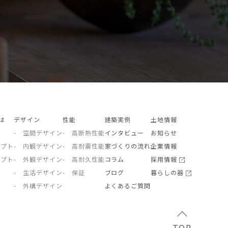
とは
デザイン
性能
建築実例
土地情報
- 空間デザイン
- 高断熱性能
インタビュー
お知らせ
セプト
- 内観デザイン
- 高耐震性能
家づくりの流れ
企業情報
セプト
- 外観デザイン
- 高耐久性能
コラム
採用情報
- 生活デザイン
- 保証
ブログ
暮らしの器
- 外構デザイン
よくあるご質問
TOP