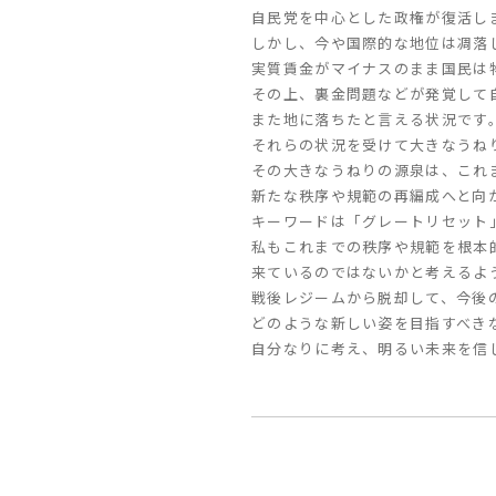
自民党を中心とした政権が復活し
しかし、今や国際的な地位は凋落
実質賃金がマイナスのまま国民は
その上、裏金問題などが発覚して
また地に落ちたと言える状況です
それらの状況を受けて大きなうね
その大きなうねりの源泉は、これ
新たな秩序や規範の再編成へと向
キーワードは「グレートリセット
私もこれまでの秩序や規範を根本
来ているのではないかと考えるよ
戦後レジームから脱却して、今後
どのような新しい姿を目指すべき
自分なりに考え、明るい未来を信