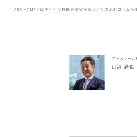
CONTACT
ARS HOMEとは
デザイン
性能
建築実例
家づくりの流れ
コラム
採
展示場
見学会
資料請求
アルスホーム
山海 満也