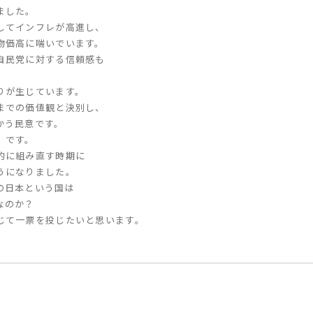
ました。
してインフレが高進し、
物価高に喘いでいます。
自民党に対する信頼感も
。
りが生じています。
までの価値観と決別し、
かう民意です。
」です。
的に組み直す時期に
うになりました。
の日本という国は
なのか？
じて一票を投じたいと思います。