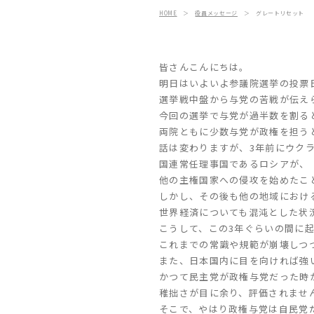
HOME
＞
役員メッセージ
＞
グレートリセット
皆さんこんにちは。
明日はいよいよ参議院選挙の投票
選挙戦中盤から与党の苦戦が伝え
今回の選挙で与党が過半数を割る
両院ともに少数与党が政権を担う
話は変わりますが、3年前にウク
国連常任理事国であるロシアが、
他の主権国家への侵攻を始めたこ
しかし、その後も他の地域におけ
世界経済についても混沌とした状
こうして、この3年ぐらいの間に
これまでの常識や規範が崩壊しつ
また、日本国内に目を向ければ強
かつて民主党が政権与党だった時
稚拙さが目に余り、評価されませ
そこで、やはり政権与党は自民党