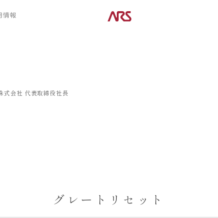
CONTENTS
用情報
ARS HOMEとは
デザイン
- ARS WAY
- 空間デザイン
- 設計コンセプト
- 内観デザイン
- 商品コンセプト
- 生活デザイン
- 外構デザイン
株式会社
代表取締役社長
POSTS
建築実例
コラム
インタビュー
グレートリセット