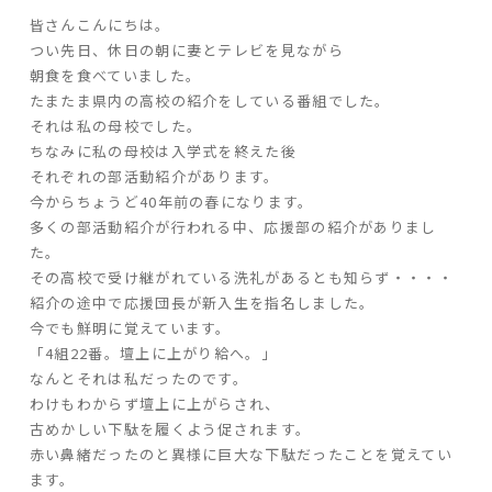
皆さんこんにちは。
ARS HOMEとは
つい先日、休日の朝に妻とテレビを見ながら
- ARS WAY
朝食を食べていました。
- 設計コンセプト
たまたま県内の高校の紹介をしている番組でした。
- 商品コンセプト
それは私の母校でした。
ちなみに私の母校は入学式を終えた後
それぞれの部活動紹介があります。
デザイン
今からちょうど40年前の春になります。
- 空間デザイン
多くの部活動紹介が行われる中、応援部の紹介がありまし
た。
- 内観デザイン
その高校で受け継がれている洗礼があるとも知らず・・・・
- 生活デザイン
紹介の途中で応援団長が新入生を指名しました。
- 外構デザイン
今でも鮮明に覚えています。
「4組22番。壇上に上がり給へ。」
性能
なんとそれは私だったのです。
わけもわからず壇上に上がらされ、
- 高断熱性能
古めかしい下駄を履くよう促されます。
- 高耐震性能
赤い鼻緒だったのと異様に巨大な下駄だったことを覚えてい
- 高耐久性能
ます。
- 保証