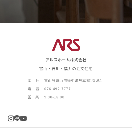
アルスホーム株式会社
富山・石川・福井の注文住宅
本 社
富山県富山市婦中町島本郷1番地1
電 話
076-492-7777
営 業
9:00-18:00