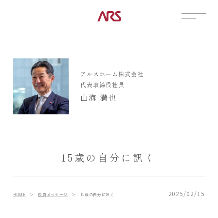
CONTACT
展示場
アルスホーム株式会社
見学会
代表取締役社長
資料請求
山海 満也
POSTS
建築実例
コラム
インタビュー
15歳の自分に訊く
土地情報
お知らせ
ブログ
2025/02/15
HOME
＞
役員メッセージ
＞
15歳の自分に訊く
CONTENTS