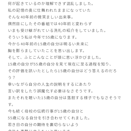
何が起きているのか理解できず混乱しました。
私の記憶の奥に仕舞われたままになっていた
家づくりの流れ
そんな40年前の微笑ましい出来事。
偶然目にしたその番組では40年前と変わらず
よくあるご質問
いまも受け継がれている洗礼の紹介をしていました。
企業情報
そういう私は今年で55歳になります。
今から40年前の15歳の自分は明るい未来に
採用情報
胸を膨らましていたことを思い出します。
暮らしの器
そして、ふとこんなことが頭に思い浮かびました。
15歳の自分が55歳の自分を見て現在に至る過程を知り、
その評価を訊いたとしたら15歳の自分はどう答えるのだろ
う？
幸いながら自分の人生の説明をするにあたり
言い訳をしたり誤魔化す必要はなさそうです。
またそれを聴いた15歳の自分は落胆する様子でもなさそうで
す。
今も続く母校の伝統行事が15歳の自分と
55歳になる自分を引き合わせてくれました。
若き日の自分の期待を裏切らないよう