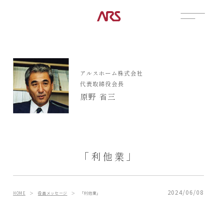
CONTACT
展示場
アルスホーム株式会社
見学会
代表取締役会長
資料請求
原野 省三
POSTS
建築実例
コラム
インタビュー
「利他業」
土地情報
お知らせ
ブログ
2024/06/08
HOME
＞
役員メッセージ
＞
「利他業」
CONTENTS