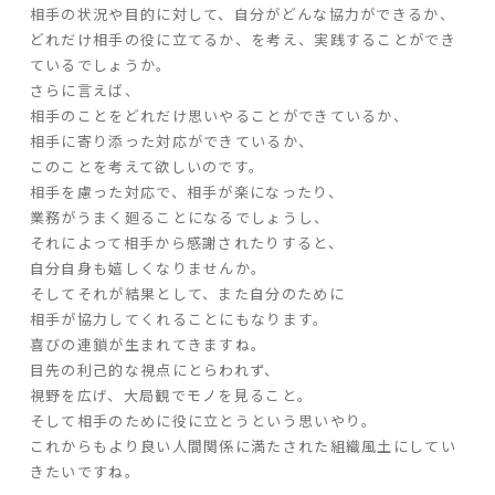
相手の状況や目的に対して、自分がどんな協力ができるか、
どれだけ相手の役に立てるか、を考え、実践することができ
家づくりの流れ
ているでしょうか。
さらに言えば、
よくあるご質問
相手のことをどれだけ思いやることができているか、
企業情報
相手に寄り添った対応ができているか、
このことを考えて欲しいのです。
採用情報
相手を慮った対応で、相手が楽になったり、
暮らしの器
業務がうまく廻ることになるでしょうし、
それによって相手から感謝されたりすると、
自分自身も嬉しくなりませんか。
そしてそれが結果として、また自分のために
相手が協力してくれることにもなります。
喜びの連鎖が生まれてきますね。
目先の利己的な視点にとらわれず、
視野を広げ、大局観でモノを見ること。
そして相手のために役に立とうという思いやり。
これからもより良い人間関係に満たされた組織風土にしてい
きたいですね。