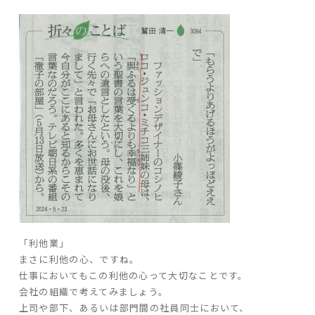
ARS HOMEとは
- ARS WAY
- 設計コンセプト
- 商品コンセプト
デザイン
- 空間デザイン
- 内観デザイン
- 生活デザイン
- 外構デザイン
性能
「利他業」
まさに利他の心、ですね。
- 高断熱性能
仕事においてもこの利他の心って大切なことです。
- 高耐震性能
会社の組織で考えてみましょう。
- 高耐久性能
上司や部下、あるいは部門間の社員同士において、
- 保証