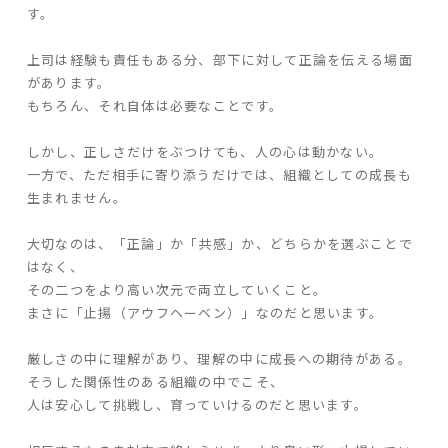
す。
家づくりの流れ
上司は経験も責任もある分、部下に対して正論を伝える場面
があります。
よくあるご質問
もちろん、それ自体は必要なことです。
企業情報
採用情報
しかし、正しさだけをぶつけても、人の心は動かない。
一方で、ただ相手に寄り添うだけでは、組織としての成長も
暮らしの器
生まれません。
大切なのは、「正論」か「共感」か、どちらかを選ぶことで
はなく、
その二つをより高い次元で両立していくこと。
まさに「止揚（アウフヘーベン）」なのだと思います。
厳しさの中に理解があり、理解の中に成長への期待がある。
そうした関係性のある組織の中でこそ、
人は安心して挑戦し、育っていけるのだと思います。