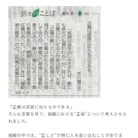
ARS HOMEとは
- ARS WAY
- 設計コンセプト
- 商品コンセプト
デザイン
- 空間デザイン
- 内観デザイン
- 生活デザイン
- 外構デザイン
性能
「正義は武器に似たものである」
そんな言葉を見て、組織における“正論”について考えさせら
- 高断熱性能
れました。
- 高耐震性能
- 高耐久性能
組織の中では、“正しさ”が時に人を追い込むことがありま
- 保証