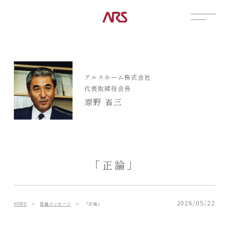
CONTACT
展示場
アルスホーム株式会社
見学会
代表取締役会長
資料請求
原野 省三
POSTS
建築実例
コラム
インタビュー
「正論」
土地情報
お知らせ
ブログ
2026/05/22
HOME
＞
役員メッセージ
＞
「正論」
CONTENTS