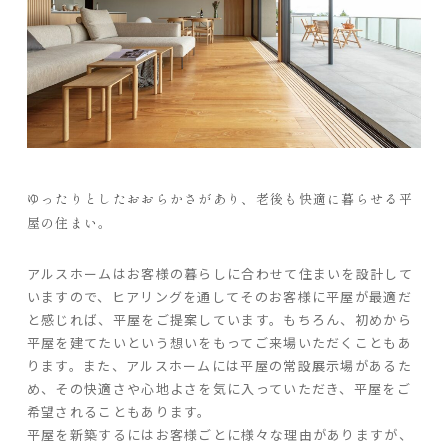
ARS HOMEとは
- ARS WAY
- 設計コンセプト
- 商品コンセプト
デザイン
ゆったりとしたおおらかさがあり、老後も快適に暮らせる平
- 空間デザイン
屋の住まい。
- 内観デザイン
- 生活デザイン
アルスホームはお客様の暮らしに合わせて住まいを設計して
- 外構デザイン
いますので、ヒアリングを通してそのお客様に平屋が最適だ
と感じれば、平屋をご提案しています。もちろん、初めから
性能
平屋を建てたいという想いをもってご来場いただくこともあ
ります。また、アルスホームには平屋の常設展示場があるた
- 高断熱性能
め、その快適さや心地よさを気に入っていただき、平屋をご
- 高耐震性能
希望されることもあります。
- 高耐久性能
平屋を新築するにはお客様ごとに様々な理由がありますが、
- 保証