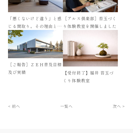
「悪くないけど違う」と感
［アルス倶楽部］苔玉づく
じる間取り。その理由と後
り体験教室を開催しました
悔しないアルスホームの解
決策
［ご報告］ＺＥＨ普及目標
及び実績
【受付終了】福井 苔玉づ
くり体験教室
< 前へ
一覧へ
次へ >