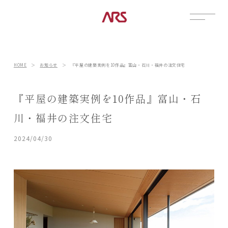
CONTACT
展示場
HOME
＞
お知らせ
＞
『平屋の建築実例を10作品』富山・石川・福井の注文住宅
見学会
資料請求
『平屋の建築実例を10作品』富山・石
POSTS
川・福井の注文住宅
建築実例
2024/04/30
コラム
インタビュー
土地情報
お知らせ
ブログ
CONTENTS