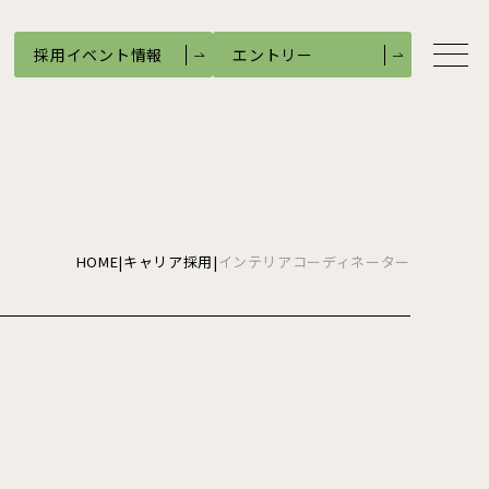
採用イベント情報
エントリー
HOME
アルスホームについて
社長メッセージ
企業理念
HOME
|
キャリア採用
|
インテリアコーディネーター
企業文化
企業情報
支店紹介
職種紹介
営業
設計
施工管理