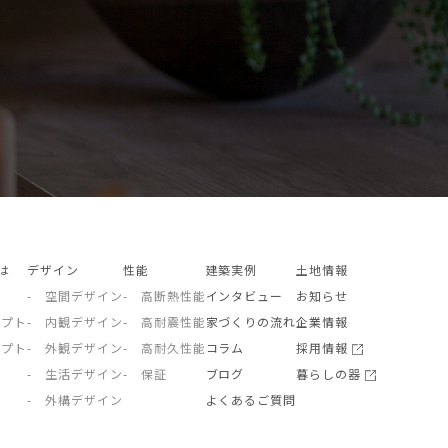
とは
デザイン
性能
建築実例
土地情報
- 空間デザイン
- 高断熱性能
インタビュー
お知らせ
セプト
- 内観デザイン
- 高耐震性能
家づくりの流れ
企業情報
セプト
- 外観デザイン
- 高耐久性能
コラム
採用情報
- 生活デザイン
- 保証
ブログ
暮らしの器
- 外構デザイン
よくあるご質問