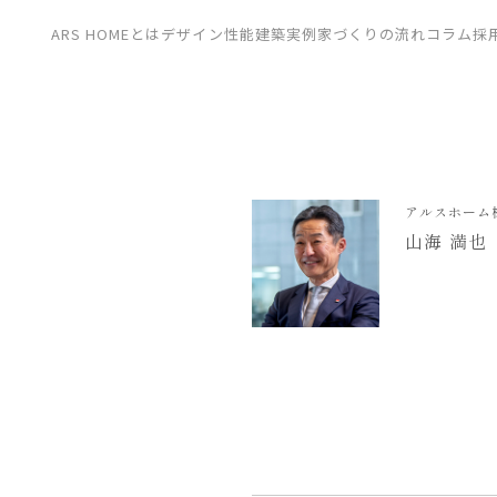
CONTACT
ARS HOMEとは
デザイン
性能
建築実例
家づくりの流れ
コラム
採
展示場
見学会
資料請求
アルスホーム
山海 満也