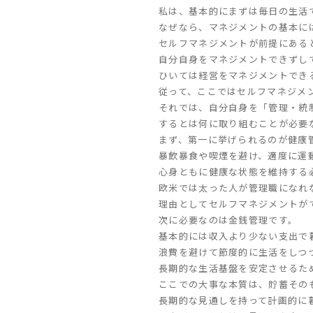
私は、基本的にまずは毎日の生活
なぜなら、マネジメントの基本に
セルフマネジメントが前提にある
自分自身をマネジメントできずし
ひいては経営をマネジメントでき
従って、ここではセルフマネジメ
それでは、自分自身を「管理・統
するとは何に取り組むことが必要
まず、第一に挙げられるのが健康
暴飲暴食や喫煙を避け、適度に運
心身ともに健康な状態を維持する
欧米では太った人が管理職になれ
理由としてセルフマネジメントが
次に必要なのは金銭管理です。
基本的には収入より少ない支出で
浪費を避けて節度的に生活をしつ
長期的な生活基盤を安定させるた
ここでの大事な本質は、貯蓄その
長期的な見通しを持って計画的に