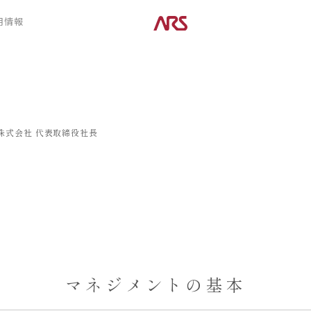
CONTENTS
用情報
ARS HOMEとは
デザイン
- ARS WAY
- 空間デザイン
- 設計コンセプト
- 内観デザイン
- 商品コンセプト
- 生活デザイン
- 外構デザイン
株式会社
代表取締役社長
POSTS
建築実例
コラム
インタビュー
マネジメントの基本